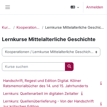
Zum Hauptinhalt
Anmelden
Website-Übersicht
Kurse
Kooperationen
Lernkurse Mittelalterliche Geschichte
Lernkurse Mittelalterliche Geschichte
Kursbereiche
Kurse suchen
Kurse suchen
Handschrift, Regest und Edition Digital. Kölner
Ratsmemorialbücher des 14. und 15. Jahrhunderts
Lernkurs: Quellenarbeit im digitalen Zeitalter
Lernkurs: Quellenüberlieferung - Von der Handschrift
zur kritischen Edition